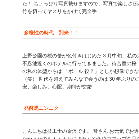
た！ ちょっぴり写真載せますので、写真で楽しさ伝
竹を切ってヤスリをかけて完全手
多様性の時代 到来！！
上野公園の桜の蕾が色付きはじめた 3 月中旬、私の
不忍池近くのホテルに行ってきました。待合室の桜 
の私の体型からは 「ボール 役？」としか想像でき
（笑） 世代を超えてみんなで会うのは 30 年ぶりの
安、楽しみ、心配、期待が交錯
発酵黒ニンニク
こんにちは技工士の金沢です。 皆さん お元気でお
なかったのをキッカケにまたもや免疫力アップ食品