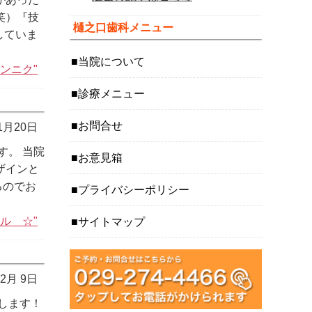
笑）『技
樋之口歯科メニュー
していま
当院について
ンニク"
診療メニュー
お問合せ
 1月20日
す。 当院
お意見箱
ザインと
るのでお
プライバシーポリシー
ル ☆"
サイトマップ
12月 9日
します！