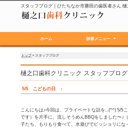
スタッフブログ｜ひたちなか市勝田の歯医者さん 樋
ホーム
診療メニュー
一般歯科（むし歯治療）
歯周病治療
矯正歯科
咬合治療
小児歯科
予防プログラム
ブリッジ・入れ歯・インプ
審美歯科・ホワイトニング
トップ
> スタッフブログ
樋之口歯科クリニック スタッフブログ
5/5 こどもの日 ♪
こんにちは♪今回は、プライベートな話を...(^^)
です）を片手に、流しそうめんBBQをしました〜♪
子たち、もりもり食べて、水遊びでビッショリにな