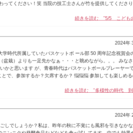
わってください！笑 当院の技工士さんが竹を提供してくださ
続きを読む "5/5 こども
2024年
大学時代所属していたバスケットボ ール部 50 周年記念祝賀会
（盆栽）よりも一足先かなぁ・・・と眺めながら。。。 みな
ないかと思います が、青春時代はバスケットボールプレーヤー
ことで、参加するか？欠席するか？ 悩悩悩 参加しても楽しめるの
続きを読む "多様性の時代 到
2024年
過ごしでしょうか？私は、昨年の秋に不覚にも風邪を引きなか
のニンニクや発酵食品などなどを食べ試してます。中でも効果