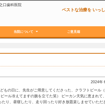
之口歯科医院
ベストな治療を いっ
当院について
ご意見箱
ラント
コンセプト
5段階治療スケジュール
院内紹介
院長紹介
スタッフ紹介
治療の流れ
2024年
 5/5こどもの日に、先生がご用意してくださった、クラフトビール
（ビール冷えてますの旗を立てた笑） ピーカン天気に恵まれて
ったり、昼寝したり、走り回ったり好き放題楽しませていただ