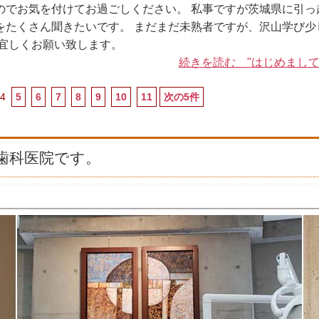
のでお気を付けてお過ごしください。 私事ですが茨城県に引っ
をたくさん聞きたいです。 まだまだ未熟者ですが、沢山学び少
宜しくお願い致します。
続きを読む "はじめまして(^
4
5
6
7
8
9
10
11
次の5件
歯科医院です。