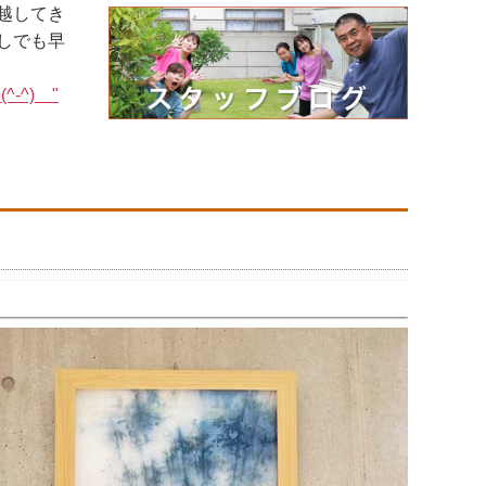
越してき
しでも早
-^) "