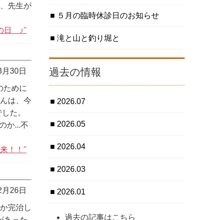
り、先生が
５月の臨時休診日のお知らせ
の日 ♪"
滝と山と釣り堀と
過去の情報
 3月30日
のために
さんは、今
2026.07
でした。
2026.05
か...不
2026.04
来！！"
2026.03
 2月26日
2026.01
なか完治し
過去の記事はこちら
があった