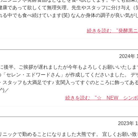
健康であって欲しくて無理矢理、先生やスタッフに分け与え（
る中でも食べ続けています(笑) なんか身体の調子が良い気が
続きを読む "発酵黒ニ
2024年
に後半。ご挨拶が遅れましたが今年もよろしくお願いいたしま
の「セレン・エドワードさん」が作成してくださいました。 デ
スタッフも大満足です♪ 玄関入ってすぐのところに飾ってあ
^)／
続きを読む "☆ NEW シンボ
2023年 
リニックで勤めることになりました大熊です。 宜しくお願い致